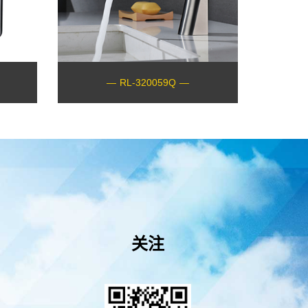
—
RL-320059Q
—
关注