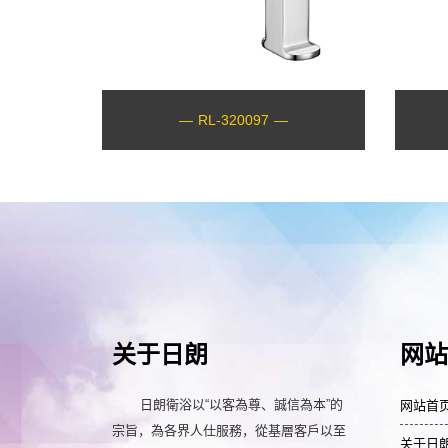
—
RL-320097
—
关于日朗
网站
日朗衛浴以“以客為尊、誠信為本”的
网站首
宗旨，為各界人仕服務，從基層客戶以至
关于日