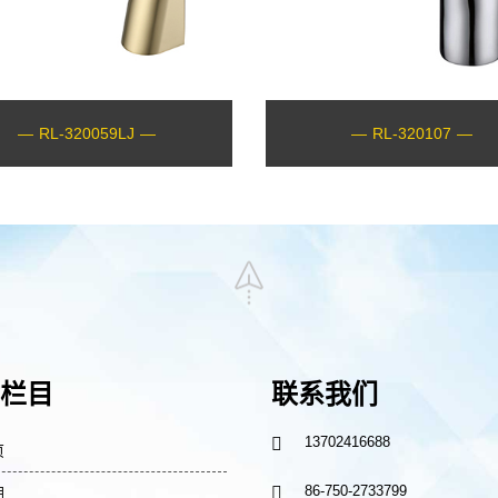
—
RL-320059LJ
—
—
RL-320107
—
栏目
联系我们
13702416688

页
86-750-2733799

朗